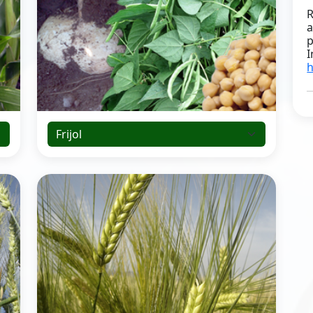
A
s
g
d
d
l
v
A
f