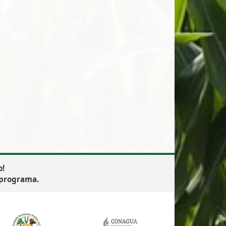
o!
 programa.