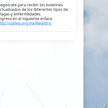
ctualizaciones de plagas una vez por
emana como lo es pulgón amarillo,
usano cogollero, palomilla dorso
iamante entre otras. Además de las
iferentes enfermedades de acuerdo a
a estación del año, se actualizan dos
eces por semana como es
ntracnosis, roya asiática y roya del
rijol.